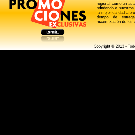
regional como un actor
brindando a nuestros 
la mejor calidad a pr
tiempo de entrega
maximización de los c
Copyright © 2013 - Tod